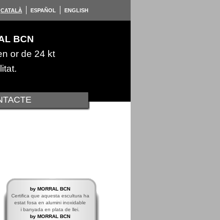
CATALÀ
ESPAÑOL
ENGLISH
AL BCN
en or de 24 kt
itat.
NTACTE
by MORRAL BCN
Certifica que aquesta escultura ha
estat fosa en alumini inoxidable
i banyada en plata de llei.
by MORRAL BCN