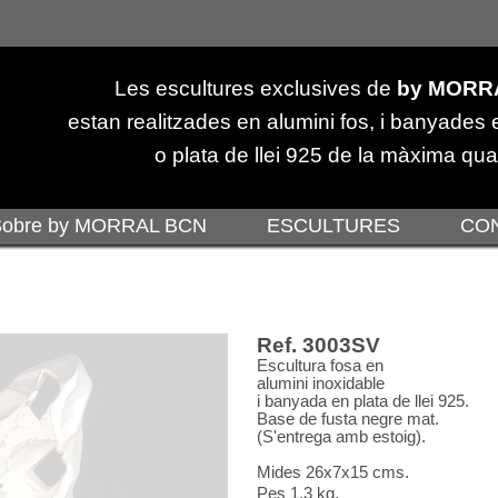
Les escultures exclusives de
by MORR
estan realitzades en alumini fos, i banyades 
o plata de llei 925 de la màxima qual
Sobre by MORRAL BCN
ESCULTURES
CO
Ref. 3003SV
Escultura fosa en
alumini inoxidable
i banyada en plata de llei 925.
Base de fusta negre mat.
(S'entrega amb estoig).
Mides 26x7x15 cms.
Pes 1,3 kg.