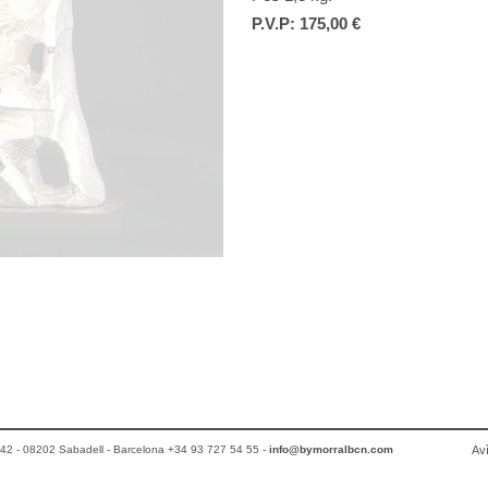
P.V.P:
175,00 €
2 - 08202 Sabadell - Barcelona +34 93 727 54 55 -
info@bymorralbcn.com
Avì